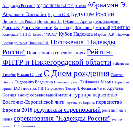
Абраамян Э.
"надежды России"
"СДЮСШОР№13-НОК"
TOP-10
Будущее России
Абраамян Элизабет
Брусин С. Б.
Воронина В.
Виноградов Роман
Губанова Арина
День рождения
Досов Е.
Досов Евгений
Зырянов Дмитрий
Зырянов Д.
КЧ ФНТНО
Кубок Надежда
Календарь ФНТНО
Кстово "МОАС"
Марусич А.К.
Надежды
Положение "Надежды
России до 16 лет
Пивкина С.И.
Рейтинг
России"
Положение о соревнованиях
ФНТР и Нижегородской области
Рейтинг на
С Днем рождения
Рыжов Сергей
1 ноября
Саматов
Тайлакова Мария
Сидоренко Владимир
Никита
С новым годом!
Турнир на
Хрулева
призы ПАО завода им. Г.И. Петровского
Тэнцер Л.
Фестиваль 9 мая
итоги турнира
первенство
Ксения
анонс соревнований
первенство
Восточно-Европейской лиги
первенство Европы
результаты соревнований
Европы 2018
рейтинг на 1
соревнования "Надежды России"
июня
турнир
памяти А.С. Челнокова