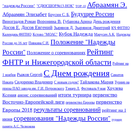
Абраамян Э.
"надежды России"
"СДЮСШОР№13-НОК"
TOP-10
Будущее России
Абраамян Элизабет
Брусин С. Б.
Воронина В.
Виноградов Роман
Губанова Арина
День рождения
Досов Е.
Досов Евгений
Зырянов Дмитрий
Зырянов Д.
КЧ ФНТНО
Кубок Надежда
Календарь ФНТНО
Кстово "МОАС"
Марусич А.К.
Надежды
Положение "Надежды
России до 16 лет
Пивкина С.И.
Рейтинг
России"
Положение о соревнованиях
ФНТР и Нижегородской области
Рейтинг на
С Днем рождения
Рыжов Сергей
1 ноября
Саматов
Тайлакова Мария
Сидоренко Владимир
Никита
С новым годом!
Турнир на
Хрулева
призы ПАО завода им. Г.И. Петровского
Тэнцер Л.
Фестиваль 9 мая
итоги турнира
первенство
Ксения
анонс соревнований
первенство
Восточно-Европейской лиги
первенство Европы
результаты соревнований
Европы 2018
рейтинг на 1
соревнования "Надежды России"
июня
турнир
памяти А.С. Челнокова