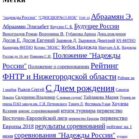
Абраамян Э.
"надежды России"
"СДЮСШОР№13-НОК"
TOP-10
Будущее России
Абраамян Элизабет
Брусин С. Б.
Воронина В.
Виноградов Роман
Губанова Арина
День рождения
Досов Е.
Досов Евгений
Зырянов Дмитрий
Зырянов Д.
КЧ ФНТНО
Кубок Надежда
Календарь ФНТНО
Кстово "МОАС"
Марусич А.К.
Надежды
Положение "Надежды
России до 16 лет
Пивкина С.И.
Рейтинг
России"
Положение о соревнованиях
ФНТР и Нижегородской области
Рейтинг на
С Днем рождения
Рыжов Сергей
1 ноября
Саматов
Тайлакова Мария
Сидоренко Владимир
Никита
С новым годом!
Турнир на
Хрулева
призы ПАО завода им. Г.И. Петровского
Тэнцер Л.
Фестиваль 9 мая
итоги турнира
первенство
Ксения
анонс соревнований
первенство
Восточно-Европейской лиги
первенство Европы
результаты соревнований
Европы 2018
рейтинг на 1
соревнования "Надежды России"
июня
турнир