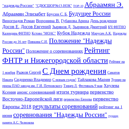
Абраамян Э.
"надежды России"
"СДЮСШОР№13-НОК"
TOP-10
Будущее России
Абраамян Элизабет
Брусин С. Б.
Воронина В.
Виноградов Роман
Губанова Арина
День рождения
Досов Е.
Досов Евгений
Зырянов Дмитрий
Зырянов Д.
КЧ ФНТНО
Кубок Надежда
Календарь ФНТНО
Кстово "МОАС"
Марусич А.К.
Надежды
Положение "Надежды
России до 16 лет
Пивкина С.И.
Рейтинг
России"
Положение о соревнованиях
ФНТР и Нижегородской области
Рейтинг на
С Днем рождения
Рыжов Сергей
1 ноября
Саматов
Тайлакова Мария
Сидоренко Владимир
Никита
С новым годом!
Турнир на
Хрулева
призы ПАО завода им. Г.И. Петровского
Тэнцер Л.
Фестиваль 9 мая
итоги турнира
первенство
Ксения
анонс соревнований
первенство
Восточно-Европейской лиги
первенство Европы
результаты соревнований
Европы 2018
рейтинг на 1
соревнования "Надежды России"
июня
турнир
памяти А.С. Челнокова