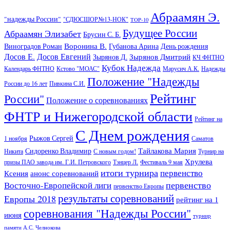
Абраамян Э.
"надежды России"
"СДЮСШОР№13-НОК"
TOP-10
Будущее России
Абраамян Элизабет
Брусин С. Б.
Воронина В.
Виноградов Роман
Губанова Арина
День рождения
Досов Е.
Досов Евгений
Зырянов Дмитрий
Зырянов Д.
КЧ ФНТНО
Кубок Надежда
Календарь ФНТНО
Кстово "МОАС"
Марусич А.К.
Надежды
Положение "Надежды
России до 16 лет
Пивкина С.И.
Рейтинг
России"
Положение о соревнованиях
ФНТР и Нижегородской области
Рейтинг на
С Днем рождения
Рыжов Сергей
1 ноября
Саматов
Тайлакова Мария
Сидоренко Владимир
Никита
С новым годом!
Турнир на
Хрулева
призы ПАО завода им. Г.И. Петровского
Тэнцер Л.
Фестиваль 9 мая
итоги турнира
первенство
Ксения
анонс соревнований
первенство
Восточно-Европейской лиги
первенство Европы
результаты соревнований
Европы 2018
рейтинг на 1
соревнования "Надежды России"
июня
турнир
памяти А.С. Челнокова