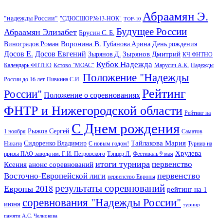
Абраамян Э.
"надежды России"
"СДЮСШОР№13-НОК"
TOP-10
Будущее России
Абраамян Элизабет
Брусин С. Б.
Воронина В.
Виноградов Роман
Губанова Арина
День рождения
Досов Е.
Досов Евгений
Зырянов Дмитрий
Зырянов Д.
КЧ ФНТНО
Кубок Надежда
Календарь ФНТНО
Кстово "МОАС"
Марусич А.К.
Надежды
Положение "Надежды
России до 16 лет
Пивкина С.И.
Рейтинг
России"
Положение о соревнованиях
ФНТР и Нижегородской области
Рейтинг на
С Днем рождения
Рыжов Сергей
1 ноября
Саматов
Тайлакова Мария
Сидоренко Владимир
Никита
С новым годом!
Турнир на
Хрулева
призы ПАО завода им. Г.И. Петровского
Тэнцер Л.
Фестиваль 9 мая
итоги турнира
первенство
Ксения
анонс соревнований
первенство
Восточно-Европейской лиги
первенство Европы
результаты соревнований
Европы 2018
рейтинг на 1
соревнования "Надежды России"
июня
турнир
памяти А.С. Челнокова