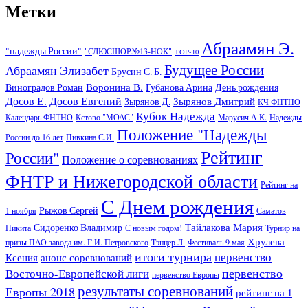
Метки
Абраамян Э.
"надежды России"
"СДЮСШОР№13-НОК"
TOP-10
Будущее России
Абраамян Элизабет
Брусин С. Б.
Воронина В.
Виноградов Роман
Губанова Арина
День рождения
Досов Е.
Досов Евгений
Зырянов Дмитрий
Зырянов Д.
КЧ ФНТНО
Кубок Надежда
Календарь ФНТНО
Кстово "МОАС"
Марусич А.К.
Надежды
Положение "Надежды
России до 16 лет
Пивкина С.И.
Рейтинг
России"
Положение о соревнованиях
ФНТР и Нижегородской области
Рейтинг на
С Днем рождения
Рыжов Сергей
1 ноября
Саматов
Тайлакова Мария
Сидоренко Владимир
Никита
С новым годом!
Турнир на
Хрулева
призы ПАО завода им. Г.И. Петровского
Тэнцер Л.
Фестиваль 9 мая
итоги турнира
первенство
Ксения
анонс соревнований
первенство
Восточно-Европейской лиги
первенство Европы
результаты соревнований
Европы 2018
рейтинг на 1