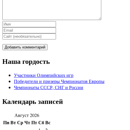
Наша гордость
Участники Олимпийских игр
Победители и призеры Чемпионатов Европы
Чемпионаты СССР, СНГ и Росcии
Календарь записей
Август 2026
Пн
Вт
Ср
Чт
Пт
Сб
Вс
1
2