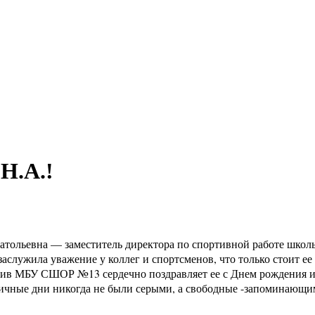
Н.А.!
натольевна — заместитель директора по спортивной работе шко
заслужила уважение у коллег и спортсменов, что только стоит е
тив МБУ СШОР №13 сердечно поздравляет ее с Днем рождения и 
ничные дни никогда не были серыми, а свободные -запоминающи