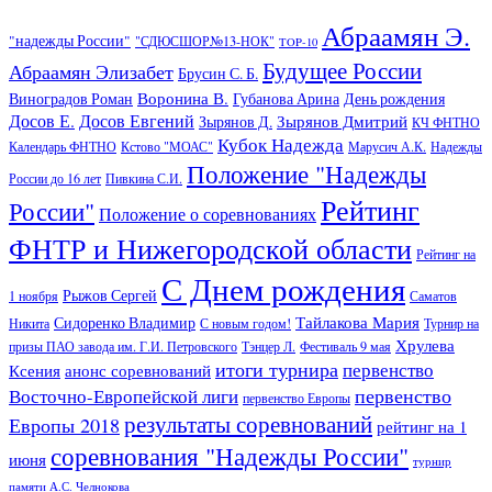
Абраамян Э.
"надежды России"
"СДЮСШОР№13-НОК"
TOP-10
Будущее России
Абраамян Элизабет
Брусин С. Б.
Воронина В.
Виноградов Роман
Губанова Арина
День рождения
Досов Е.
Досов Евгений
Зырянов Дмитрий
Зырянов Д.
КЧ ФНТНО
Кубок Надежда
Календарь ФНТНО
Кстово "МОАС"
Марусич А.К.
Надежды
Положение "Надежды
России до 16 лет
Пивкина С.И.
Рейтинг
России"
Положение о соревнованиях
ФНТР и Нижегородской области
Рейтинг на
С Днем рождения
Рыжов Сергей
1 ноября
Саматов
Тайлакова Мария
Сидоренко Владимир
Никита
С новым годом!
Турнир на
Хрулева
призы ПАО завода им. Г.И. Петровского
Тэнцер Л.
Фестиваль 9 мая
итоги турнира
первенство
Ксения
анонс соревнований
первенство
Восточно-Европейской лиги
первенство Европы
результаты соревнований
Европы 2018
рейтинг на 1
соревнования "Надежды России"
июня
турнир
памяти А.С. Челнокова