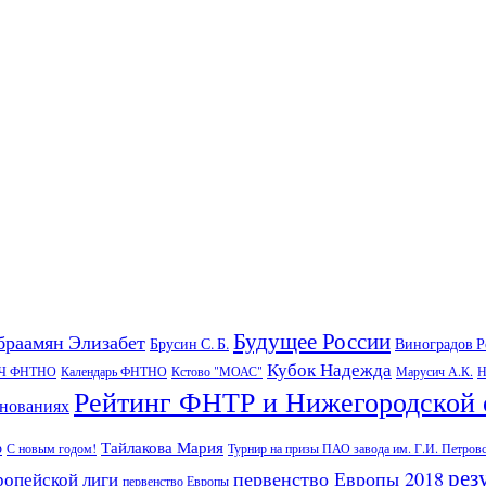
Будущее России
браамян Элизабет
Брусин С. Б.
Виноградов 
Кубок Надежда
Ч ФНТНО
Календарь ФНТНО
Кстово "МОАС"
Марусич А.К.
Н
Рейтинг ФНТР и Нижегородской 
внованиях
Тайлакова Мария
р
С новым годом!
Турнир на призы ПАО завода им. Г.И. Петров
рез
первенство Европы 2018
ропейской лиги
первенство Европы