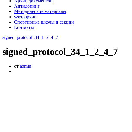
Архив документов
Антидопинг
Методические материалы
Фотоархив
Спортивные школы и секции
Контакты
signed_protocol_34_1_2_4_7
signed_protocol_34_1_2_4_7
от
admin