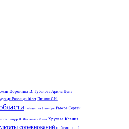
Воронина В.
Роман
Губанова Арина
День
адежды России до 16 лет
Пивкина С.И.
области
Рыжов Сергей
Рейтинг на 1 ноября
Хрулева Ксения
ского
Тэнцер Л.
Фестиваль 9 мая
ультаты соревнований
рейтинг на 1