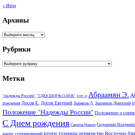
« Июн
Архивы
Архивы
Рубрики
Рубрики
Метки
Абраамян Э.
А
"надежды России"
"СДЮСШОР№13-НОК"
TOP-10
Досов Е.
Досов Евгений
Зырянов Дмитрий
рождения
Зырянов Д.
К
Положение "Надежды России"
Положение о соре
С Днем рождения
Сидоренко Владими
Саматов Никита
итоги турнира
первенство Восточно-Ев
анонс соревнований