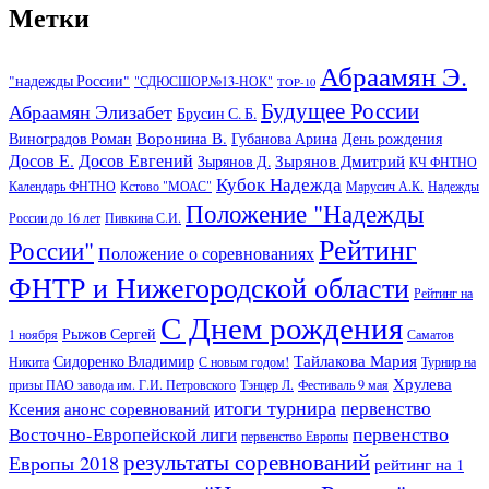
Метки
Абраамян Э.
"надежды России"
"СДЮСШОР№13-НОК"
TOP-10
Будущее России
Абраамян Элизабет
Брусин С. Б.
Воронина В.
Виноградов Роман
Губанова Арина
День рождения
Досов Е.
Досов Евгений
Зырянов Дмитрий
Зырянов Д.
КЧ ФНТНО
Кубок Надежда
Календарь ФНТНО
Кстово "МОАС"
Марусич А.К.
Надежды
Положение "Надежды
России до 16 лет
Пивкина С.И.
Рейтинг
России"
Положение о соревнованиях
ФНТР и Нижегородской области
Рейтинг на
С Днем рождения
Рыжов Сергей
1 ноября
Саматов
Тайлакова Мария
Сидоренко Владимир
Никита
С новым годом!
Турнир на
Хрулева
призы ПАО завода им. Г.И. Петровского
Тэнцер Л.
Фестиваль 9 мая
итоги турнира
первенство
Ксения
анонс соревнований
первенство
Восточно-Европейской лиги
первенство Европы
результаты соревнований
Европы 2018
рейтинг на 1