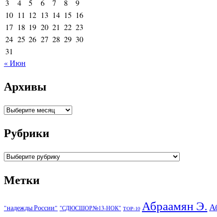
3
4
5
6
7
8
9
10
11
12
13
14
15
16
17
18
19
20
21
22
23
24
25
26
27
28
29
30
31
« Июн
Архивы
Архивы
Рубрики
Рубрики
Метки
Абраамян Э.
А
"надежды России"
"СДЮСШОР№13-НОК"
TOP-10