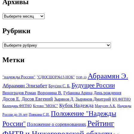
Архивы
Архивы
Рубрики
Рубрики
Метки
Абраамян Э.
"надежды России"
"СДЮСШОР№13-НОК"
TOP-10
Будущее России
Абраамян Элизабет
Брусин С. Б.
Воронина В.
Виноградов Роман
Губанова Арина
День рождения
Досов Е.
Досов Евгений
Зырянов Дмитрий
Зырянов Д.
КЧ ФНТНО
Кубок Надежда
Календарь ФНТНО
Кстово "МОАС"
Марусич А.К.
Надежды
Положение "Надежды
России до 16 лет
Пивкина С.И.
Рейтинг
России"
Положение о соревнованиях
ФНТР и Нижегородской области