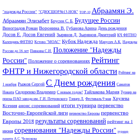
Абраамян Э.
"надежды России"
"СДЮСШОР№13-НОК"
TOP-10
Будущее России
Абраамян Элизабет
Брусин С. Б.
Воронина В.
Виноградов Роман
Губанова Арина
День рождения
Досов Е.
Досов Евгений
Зырянов Дмитрий
Зырянов Д.
КЧ ФНТНО
Кубок Надежда
Календарь ФНТНО
Кстово "МОАС"
Марусич А.К.
Надежды
Положение "Надежды
России до 16 лет
Пивкина С.И.
Рейтинг
России"
Положение о соревнованиях
ФНТР и Нижегородской области
Рейтинг на
С Днем рождения
Рыжов Сергей
1 ноября
Саматов
Тайлакова Мария
Сидоренко Владимир
Никита
С новым годом!
Турнир на
Хрулева
призы ПАО завода им. Г.И. Петровского
Тэнцер Л.
Фестиваль 9 мая
итоги турнира
первенство
Ксения
анонс соревнований
первенство
Восточно-Европейской лиги
первенство Европы
результаты соревнований
Европы 2018
рейтинг на 1
соревнования "Надежды России"
июня
турнир
памяти А.С. Челнокова