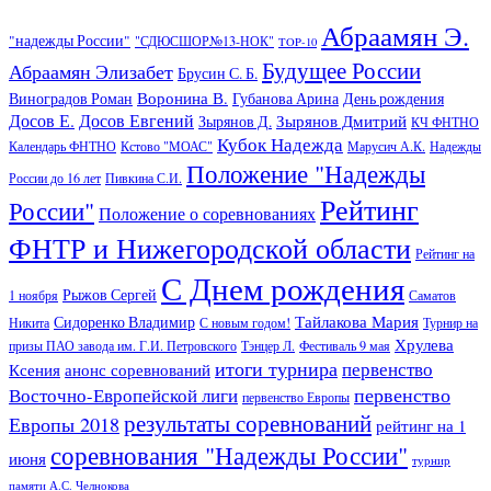
Абраамян Э.
"надежды России"
"СДЮСШОР№13-НОК"
TOP-10
Будущее России
Абраамян Элизабет
Брусин С. Б.
Воронина В.
Виноградов Роман
Губанова Арина
День рождения
Досов Е.
Досов Евгений
Зырянов Дмитрий
Зырянов Д.
КЧ ФНТНО
Кубок Надежда
Календарь ФНТНО
Кстово "МОАС"
Марусич А.К.
Надежды
Положение "Надежды
России до 16 лет
Пивкина С.И.
Рейтинг
России"
Положение о соревнованиях
ФНТР и Нижегородской области
Рейтинг на
С Днем рождения
Рыжов Сергей
1 ноября
Саматов
Тайлакова Мария
Сидоренко Владимир
Никита
С новым годом!
Турнир на
Хрулева
призы ПАО завода им. Г.И. Петровского
Тэнцер Л.
Фестиваль 9 мая
итоги турнира
первенство
Ксения
анонс соревнований
первенство
Восточно-Европейской лиги
первенство Европы
результаты соревнований
Европы 2018
рейтинг на 1
соревнования "Надежды России"
июня
турнир
памяти А.С. Челнокова