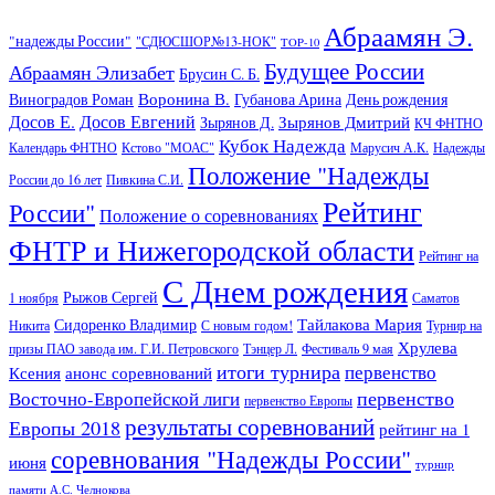
Абраамян Э.
"надежды России"
"СДЮСШОР№13-НОК"
TOP-10
Будущее России
Абраамян Элизабет
Брусин С. Б.
Воронина В.
Виноградов Роман
Губанова Арина
День рождения
Досов Е.
Досов Евгений
Зырянов Дмитрий
Зырянов Д.
КЧ ФНТНО
Кубок Надежда
Календарь ФНТНО
Кстово "МОАС"
Марусич А.К.
Надежды
Положение "Надежды
России до 16 лет
Пивкина С.И.
Рейтинг
России"
Положение о соревнованиях
ФНТР и Нижегородской области
Рейтинг на
С Днем рождения
Рыжов Сергей
1 ноября
Саматов
Тайлакова Мария
Сидоренко Владимир
Никита
С новым годом!
Турнир на
Хрулева
призы ПАО завода им. Г.И. Петровского
Тэнцер Л.
Фестиваль 9 мая
итоги турнира
первенство
Ксения
анонс соревнований
первенство
Восточно-Европейской лиги
первенство Европы
результаты соревнований
Европы 2018
рейтинг на 1
соревнования "Надежды России"
июня
турнир
памяти А.С. Челнокова