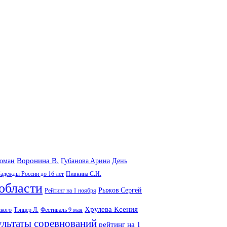
Воронина В.
Роман
Губанова Арина
День
адежды России до 16 лет
Пивкина С.И.
области
Рыжов Сергей
Рейтинг на 1 ноября
Хрулева Ксения
ского
Тэнцер Л.
Фестиваль 9 мая
ультаты соревнований
рейтинг на 1