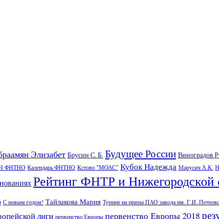
Будущее России
браамян Элизабет
Брусин С. Б.
Виноградов 
Кубок Надежда
Ч ФНТНО
Календарь ФНТНО
Кстово "МОАС"
Марусич А.К.
Н
Рейтинг ФНТР и Нижегородской 
внованиях
Тайлакова Мария
р
С новым годом!
Турнир на призы ПАО завода им. Г.И. Петров
рез
первенство Европы 2018
ропейской лиги
первенство Европы