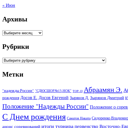
« Июн
Архивы
Архивы
Рубрики
Рубрики
Метки
Абраамян Э.
А
"надежды России"
"СДЮСШОР№13-НОК"
TOP-10
Досов Е.
Досов Евгений
Зырянов Дмитрий
рождения
Зырянов Д.
К
Положение "Надежды России"
Положение о соре
С Днем рождения
Сидоренко Владими
Саматов Никита
итоги турнира
первенство Восточно-Ев
анонс соревнований