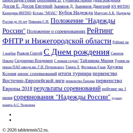
Виноградов Роман
Губанова Арина
День рождения
Досов Е.
Досов Евгений
Зырянов Дмитрий
Зырянов Д.
КЧ ФНТНО
Кубок Надежда
Календарь ФНТНО
Кстово "МОАС"
Марусич А.К.
Надежды
Положение "Надежды
России до 16 лет
Пивкина С.И.
Рейтинг
России"
Положение о соревнованиях
ФНТР и Нижегородской области
Рейтинг на
С Днем рождения
Рыжов Сергей
1 ноября
Саматов
Тайлакова Мария
Сидоренко Владимир
Никита
С новым годом!
Турнир на
Хрулева
призы ПАО завода им. Г.И. Петровского
Тэнцер Л.
Фестиваль 9 мая
итоги турнира
первенство
Ксения
анонс соревнований
первенство
Восточно-Европейской лиги
первенство Европы
результаты соревнований
Европы 2018
рейтинг на 1
соревнования "Надежды России"
июня
турнир
памяти А.С. Челнокова
© 2026 tabletennis52.ru.