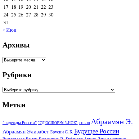
17
18
19
20
21
22
23
24
25
26
27
28
29
30
31
« Июн
Архивы
Архивы
Рубрики
Рубрики
Метки
Абраамян Э.
"надежды России"
"СДЮСШОР№13-НОК"
TOP-10
Будущее России
Абраамян Элизабет
Брусин С. Б.
Воронина В.